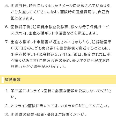
面談当日、時間になりましたらメールに記載されているURL
から入室してください。なお、面談時の通信費用は、自己負
担となります。
面談終了後、妊婦健康診査受診票、様々な母子保健サービ
スの案内、出産応援ギフト申請書などを郵送します。
出産応援ギフト申請書が返送されてきましたら、妊婦贈呈品
（1万円分のこども商品券）を書留郵便で郵送するとともに、
出産応援ギフト（現金振込5万円）を、後日、指定された口座
へ振り込みます（口座照会等のため、最大で2か月程度お時
間をいただく場合があります。）。
留意事項
第三者にオンライン面談に必要な情報を公表しないでくださ
い。
オンライン面談に当たっては、カメラをONにしてください。
面談時の録音・録画・撮影はご遠慮ください。