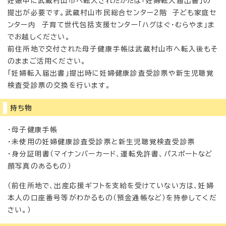
妊娠中に武蔵村山市へ転入されたかたは「妊婦転入届出書」の
提出が必要です。武蔵村山市民総合センター2階 子ども家庭セ
ンター内 子育て世代包括支援センター「ハグはぐ・むらやま」ま
でお越しください。
前住所地で交付された母子健康手帳は武蔵村山市へ転入後もそ
のままご活用ください。
「妊婦転入届出書」提出時に妊婦健康診査受診票や新生児聴覚
検査受診票の交換を行います。
持ち物
・母子健康手帳
・未使用の妊婦健康診査受診票と新生児聴覚検査受診票
・身分証明書（マイナンバーカード、運転免許書、パスポートなど
顔写真のあるもの）
（前住所地で、出産応援ギフトを支給を受けていない方は、妊婦
本人の口座番号等がわかるもの（預金通帳など）を持参してくだ
さい。）