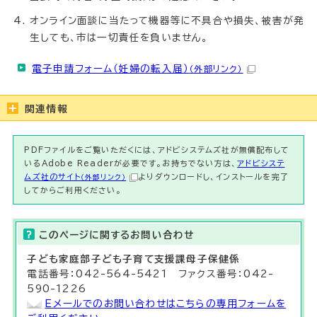
オンライン面談に当たって機器等に不具合や損失、被害が発
生しても、市は一切責任を負いません。
電子申請フォーム（妊婦の転入届）
（外部リンク）
関連情報
PDFファイルをご覧いただくには、アドビシステムズ社が無償配布して
いるAdobe Readerが必要です。お持ちでない方は、
アドビシステ
ムズ社のサイト
よりダウンロードし、インストールを完了
（外部リンク）
してからご利用ください。
このページに関する
お問い合わせ
子ども家庭部子ども子育て支援
課母子保健係
電話番号：042-564-5421 ファクス番号：042-
590-1226
Eメールでのお問い合わせはこちらの専用フォームを