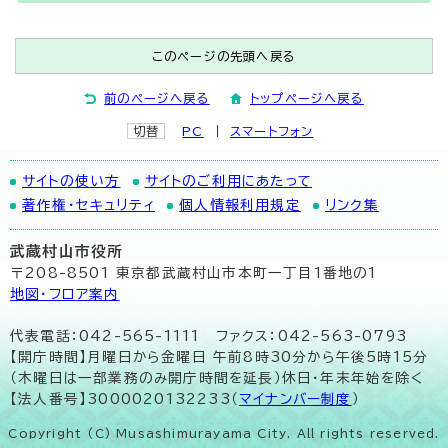
このページの先頭へ戻る
前のページへ戻る
トップページへ戻る
切替
PC
スマートフォン
サイトの使い方
サイトのご利用にあたって
著作権・セキュリティ
個人情報利用規定
リンク集
武蔵村山市役所
〒208-8501 東京都武蔵村山市本町一丁目1番地の1
地図･フロア案内
代表電話：042-565-1111 ファクス：042-563-0793
【開庁時間】月曜日から金曜日 午前8時30分から午後5時15分
（木曜日は一部業務のみ開庁時間を延長）休日・年末年始を除く
【法人番号】3000020132233（
マイナンバー制度
）
Copyright (C) Musashimurayama City. All rights reserved.