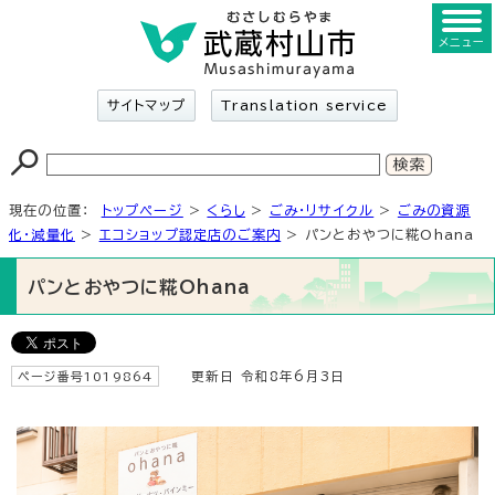
メニュー
サイトマップ
Translation service
現在の位置：
トップページ
>
くらし
>
ごみ・リサイクル
>
ごみの資源
化・減量化
>
エコショップ認定店のご案内
> パンとおやつに糀Ohana
パンとおやつに糀Ohana
ページ番号1019864
更新日 令和8年6月3日