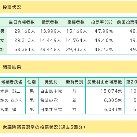
投票状況
当日有権者数
投票者数
棄権者数
投票率（％）
前回投票率
男
29,168人
13,999人
15,169人
47.99％
48
女
29,213人
14,449人
14,764人
49.46％
49
計
58,381人
28,448人
29,933人
48.73％
49
開票結果
候補者氏名
性別
党派別
新前元別
武蔵村山市得票数
第2
木原 誠二
男
自由民主党
前
15,074票
10
かの あきら
男
希望の党
新
6,305票
5
宮本 徹
男
日本共産党
前
6,041票
5
衆議院議員選挙の投票状況（過去5回分）