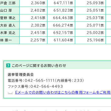
戸倉 三郎
2,360票
647,111票
25,093票
山口 厚
2,402票
651,823票
25,051票
菅野 博之
2,416票
664,463票
25,037票
大谷 直人
2,382票
666,274票
25,071票
木澤 克之
2,451票
692,157票
25,002票
林 景一
2,257票
611,604票
25,196票
このページに関する
お問い合わせ
選挙管理委員会
電話番号：042-565-1111（内線番号：233）
ファクス番号：042-566-4493
Eメールでのお問い合わせはこちらの専用フォームをご利用