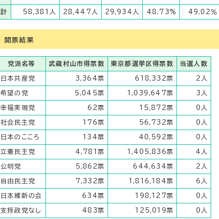
計
58,381人
28,447人
29,934人
48.73%
49.02％
開票結果
党派名等
武蔵村山市得票数
東京都選挙区得票数
当選人数
日本共産党
3,364票
618,332票
2人
希望の党
5,045票
1,039,647票
3人
幸福実現党
62票
15,872票
0人
社会民主党
176票
56,732票
0人
日本のこころ
134票
40,592票
0人
立憲民主党
4,781票
1,405,836票
4人
公明党
5,862票
644,634票
2人
自由民主党
7,332票
1,816,184票
6人
日本維新の会
634票
198,127票
0人
支持政党なし
483票
125,019票
0人