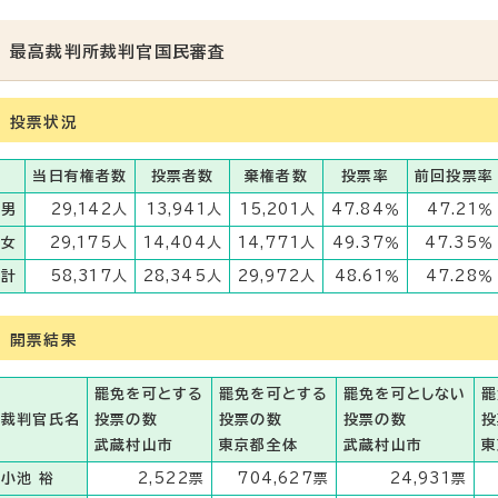
最高裁判所裁判官国民審査
投票状況
当日有権者数
投票者数
棄権者数
投票率
前回投票率
男
29,142人
13,941人
15,201人
47.84％
47.21％
女
29,175人
14,404人
14,771人
49.37％
47.35％
計
58,317人
28,345人
29,972人
48.61％
47.28％
開票結果
罷免を可とする
罷免を可とする
罷免を可としない
罷
裁判官氏名
投票の数
投票の数
投票の数
投
武蔵村山市
東京都全体
武蔵村山市
東
小池 裕
2,522票
704,627票
24,931票