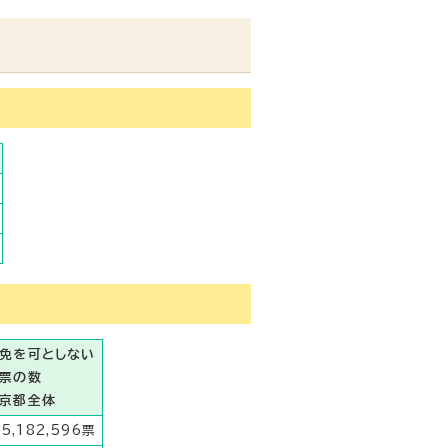
免を可としない
票の数
京都全体
5,182,596票