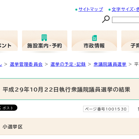
サイトマップ
文字サイズ・
し
>
選挙管理委員会
>
選挙の予定・記録
>
衆議院議員選挙
> 
平成29年10月22日執行衆議院議員選挙の結果
ページ番号1001538
更
小選挙区