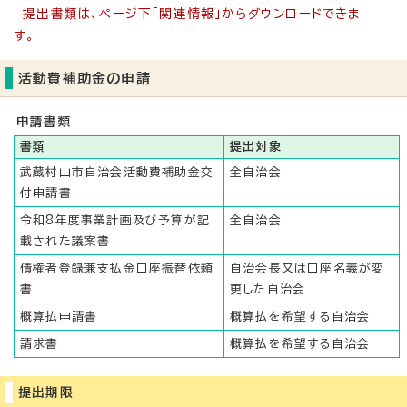
提出書類は、ページ下「関連情報」からダウンロードできま
す。
活動費補助金の申請
申請書類
書類
提出対象
武蔵村山市自治会活動費補助金交
全自治会
付申請書
令和8年度事業計画及び予算が記
全自治会
載された議案書
債権者登録兼支払金口座振替依頼
自治会長又は口座名義が変
書
更した自治会
概算払申請書
概算払を希望する自治会
請求書
概算払を希望する自治会
提出期限