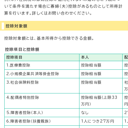
いて条件を満たす場合に寡婦（夫）控除があるものとして所得計
算を行います。詳しくはお問い合わせください。
控除対象額
控除対象額とは、基本所得から控除できる金額。
控除項目と控除額
控除項目
本人
1.医療費控除
控除相当額
2.小規模企業共済等掛金控除
控除相当額
3.社会保険料控除
控除相当額
4.配偶者特別控除
控除相当額（上限33
控
万円）
円
5.障害者控除（本人）
なし
2
6.障害者控除（扶養親族）
1人につき27万円
1