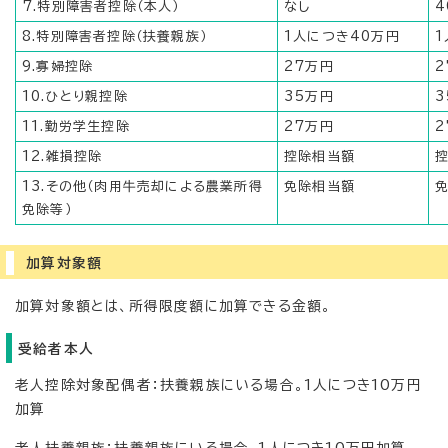
7.特別障害者控除（本人）
なし
4
8.特別障害者控除（扶養親族）
1人につき40万円
1
9.寡婦控除
27万円
2
10.ひとり親控除
35万円
3
11.勤労学生控除
27万円
2
12.雑損控除
控除相当額
13.その他（肉用牛売却による農業所得
免除相当額
免除等）
加算対象額
加算対象額とは、所得限度額に加算できる金額。
受給者本人
老人控除対象配偶者：扶養親族にいる場合。1人につき10万円
加算