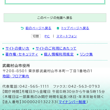
このページの先頭へ戻る
前のページへ戻る
トップページへ戻る
切替
PC
スマートフォン
サイトの使い方
サイトのご利用にあたって
著作権・セキュリティ
個人情報利用規定
リンク集
武蔵村山市役所
〒208-8501 東京都武蔵村山市本町一丁目1番地の1
地図･フロア案内
代表電話：042-565-1111 ファクス：042-563-0793
【開庁時間】月曜日から金曜日 午前8時30分から午後5時15分
（木曜日は一部業務のみ開庁時間を延長）休日・年末年始を除く
【法人番号】3000020132233（
マイナンバー制度
）