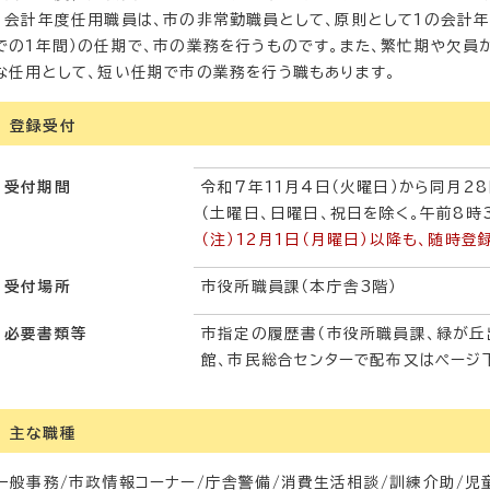
会計年度任用職員は、市の非常勤職員として、原則として1の会計年度
での1年間）の任期で、市の業務を行うものです。また、繁忙期や欠員
な任用として、短い任期で市の業務を行う職もあります。
登録受付
受付期間
令和7年11月4日（火曜日）から同月28
（土曜日、日曜日、祝日を除く。午前8時
（注）12月1日（月曜日）以降も、随時登
受付場所
市役所職員課（本庁舎3階）
必要書類等
市指定の履歴書（市役所職員課、緑が丘
館、市民総合センターで配布又はページ
主な職種
一般事務/市政情報コーナー/庁舎警備/消費生活相談/訓練介助/児