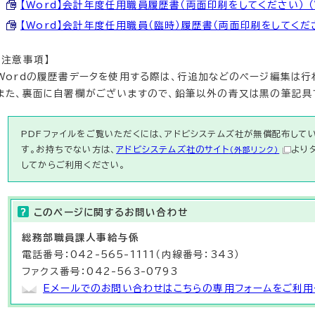
【Word】会計年度任用職員履歴書（両面印刷をしてください） （Wo
【Word】会計年度任用職員（臨時）履歴書（両面印刷をしてください）
【注意事項】
Wordの履歴書データを使用する際は、行追加などのページ編集は行
また、裏面に自署欄がございますので、鉛筆以外の青又は黒の筆記具
PDFファイルをご覧いただくには、アドビシステムズ社が無償配布している
す。お持ちでない方は、
アドビシステムズ社のサイト
より
（外部リンク）
してからご利用ください。
このページに関する
お問い合わせ
総務部
職員課
人事給与係
電話番号：042-565-1111（内線番号：343）
ファクス番号：042-563-0793
Eメールでのお問い合わせはこちらの専用フォームをご利用