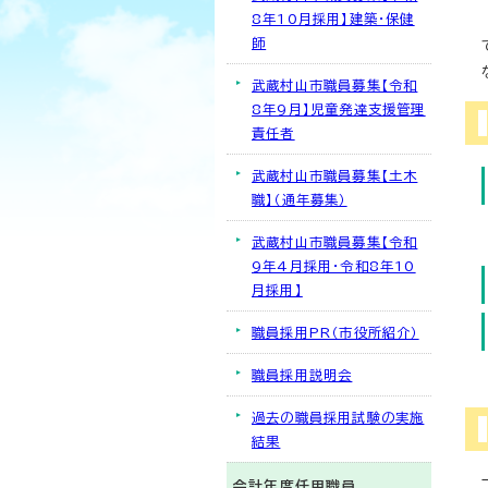
8年10月採用】建築・保健
師
武蔵村山市職員募集【令和
8年9月】児童発達支援管理
責任者
武蔵村山市職員募集【土木
職】（通年募集）
武蔵村山市職員募集【令和
9年4月採用・令和8年10
月採用】
職員採用PR（市役所紹介）
職員採用説明会
過去の職員採用試験の実施
結果
会計年度任用職員