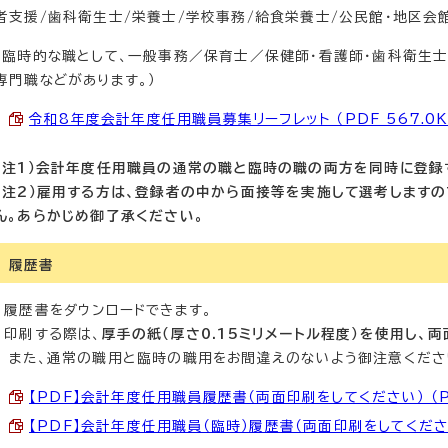
者支援/歯科衛生士/栄養士/学校事務/給食栄養士/公民館・地区会
（臨時的な職として、一般事務／保育士／保健師・看護師・歯科衛生
専門職などがあります。）
令和8年度会計年度任用職員募集リーフレット （PDF 567.0K
（注1）会計年度任用職員の通常の職と臨時の職の両方を同時に登録
（注2）雇用する方は、登録者の中から面接等を実施して選考します
ん。あらかじめ御了承ください。
履歴書
履歴書をダウンロードできます。
印刷する際は、
厚手の紙（厚さ0.15ミリメートル程度）を使用し、
また、通常の職用と臨時の職用をお間違えのないよう御注意くださ
【PDF】会計年度任用職員履歴書（両面印刷をしてください） （PD
【PDF】会計年度任用職員（臨時）履歴書（両面印刷をしてください） 