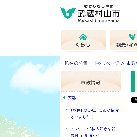
現在の位置：
トップページ
>
市政
市政情報
広報
「旅色FOCAL」に市が紹介
されました！
アンケート「私の好きな武
蔵村山」紹介中！