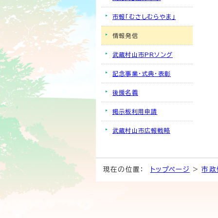
市報「むさしむらやま」
情報発信
武蔵村山市PRソング
記念事業・式典・表彰
後援名義
掲示板利用申請
武蔵村山市広報戦略
現在の位置：
トップページ
>
市政