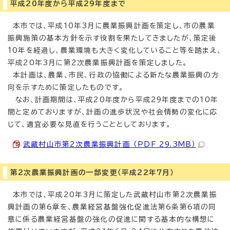
平成20年度から平成29年度まで
本市では、平成10年3月に農業振興計画を策定し、市の農業
振興施策の基本方針を示す役割を果たしてきましたが、策定後
10年を経過し、農業環境も大きく変化していること等を踏まえ、
平成20年3月に第2次農業振興計画を策定しました。
本計画は、農業、市民、行政の協働による新たな農業振興の方
向を示すために策定したものです。
なお、計画期間は、平成20年度から平成29年度までの10年
間と定めておりますが、計画の進歩状況や社会情勢の変化に応
じて、適宜必要な見直を行うこととしております。
武蔵村山市第2次農業振興計画 （PDF 29.3MB）
第2次農業振興計画の一部変更（平成22年7月）
本市では、平成20年3月に策定した武蔵村山市第2次農業振
興計画の第6章を、農業経営基盤強化促進法第6条第6項の同
意に係る農業経営基盤の強化の促進に関する基本的な構想に