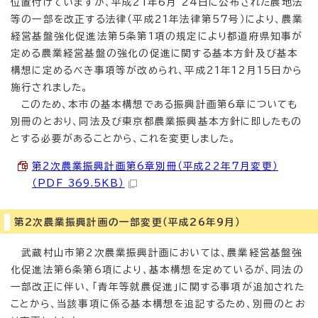
位置付けていますが、平成21年6月 24日に公布された農地法
等の一部を改正する法律（平成21年法律第57号）により、農業
経営基盤強化促進法第5条第1項の規定により都道府県知事が
定める農業経営基盤の強化の促進に関する基本方針及び基本
構想に定めるべき事項等が改められ、平成21年12月15日から
施行されました。
このため、本市の基本構想である振興計画第6章についても
別冊のとおり、同法及び東京都農業振興基本方針に即したもの
とする必要があることから、これを変更しました。
第2次農業振興計画第6章別冊（平成22年7月変更）
（PDF 369.5KB）
第2次農業振興計画の一部変更（平成26年9月）
武蔵村山市第2次農業振興計画においては、農業経営基盤強
化促進法第6条第6項により、基本構想を定めているが、同法の
一部改正に伴い、「青年等就農促進」に関する事項が追加された
ことから、当該事項に係る基本構想を追記するため、別冊のとお