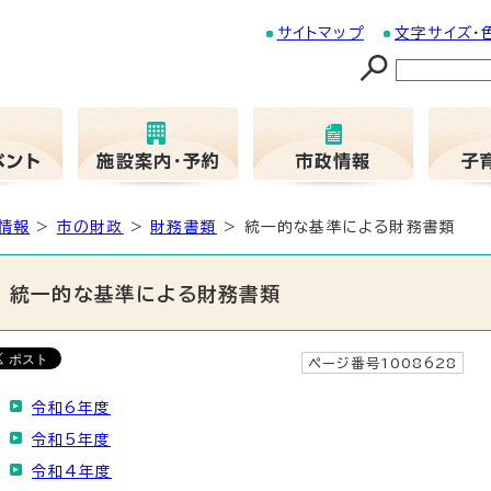
サイトマップ
文字サイズ・
情報
>
市の財政
>
財務書類
> 統一的な基準による財務書類
統一的な基準による財務書類
ページ番号1008628
更
令和6年度
令和5年度
令和4年度