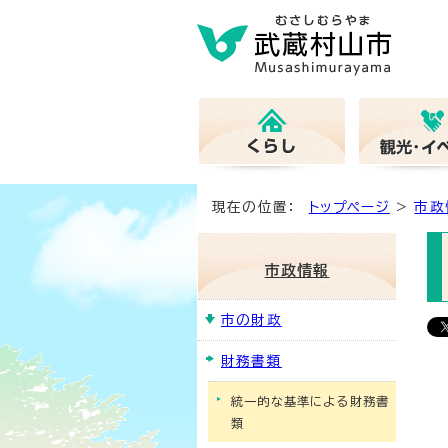
現在の位置：
トップページ
>
市政
市政情報
市の財政
財務書類
統一的な基準による財務書
類