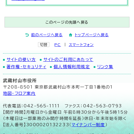
このページの先頭へ戻る
前のページへ戻る
トップページへ戻る
切替
PC
スマートフォン
サイトの使い方
サイトのご利用にあたって
著作権・セキュリティ
個人情報利用規定
リンク集
武蔵村山市役所
〒208-8501 東京都武蔵村山市本町一丁目1番地の1
地図･フロア案内
代表電話：042-565-1111 ファクス：042-563-0793
【開庁時間】月曜日から金曜日 午前8時30分から午後5時15分
（木曜日は一部業務のみ開庁時間を延長）休日・年末年始を除く
【法人番号】3000020132233（
マイナンバー制度
）