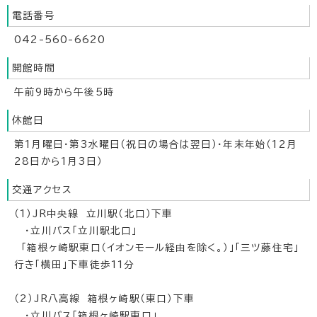
電話番号
042-560-6620
開館時間
午前9時から午後5時
休館日
第1月曜日・第3水曜日（祝日の場合は翌日）・年末年始（12月
28日から1月3日）
交通アクセス
（1）JR中央線 立川駅（北口）下車
・立川バス「立川駅北口」
「箱根ヶ崎駅東口（イオンモール経由を除く。）」「三ツ藤住宅」
行き「横田」下車徒歩11分
（2）JR八高線 箱根ヶ崎駅（東口）下車
・立川バス「箱根ヶ崎駅東口」