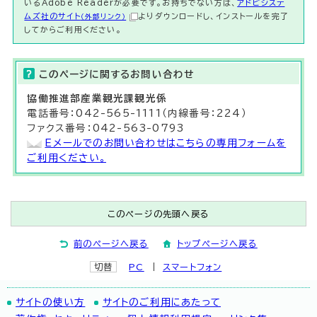
いるAdobe Readerが必要です。お持ちでない方は、
アドビシステ
ムズ社のサイト
よりダウンロードし、インストールを完了
（外部リンク）
してからご利用ください。
このページに関する
お問い合わせ
協働推進部
産業観光課観光
係
電話番号：042-565-1111（内線番号：224）
ファクス番号：042-563-0793
Eメールでのお問い合わせはこちらの専用フォームを
ご利用ください。
このページの先頭へ戻る
前のページへ戻る
トップページへ戻る
切替
PC
スマートフォン
サイトの使い方
サイトのご利用にあたって