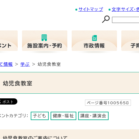
サイトマップ
文字サイズ・
て情報
>
学ぶ
> 幼児食教室
幼児食教室
ページ番号1005658
更
ベントカテゴリ：
子ども
健康・福祉
講座・講演会
幼児食教室のご案内について