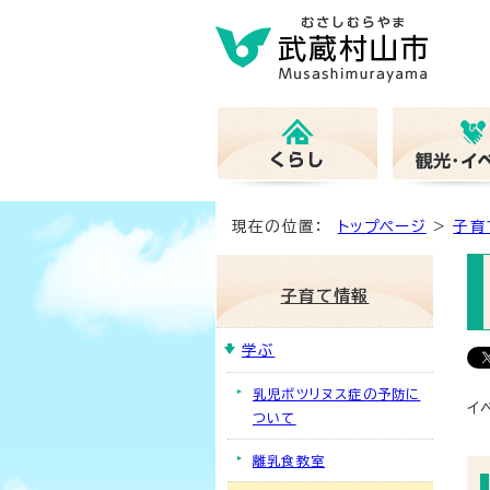
現在の位置：
トップページ
>
子育
子育て情報
学ぶ
乳児ボツリヌス症の予防に
イ
ついて
離乳食教室