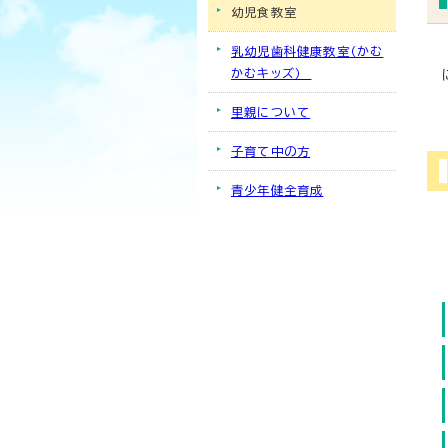
幼児食教室
乳幼児歯科健康教室（かむ
かむキッズ）
里親について
子育て中の方
青少年健全育成