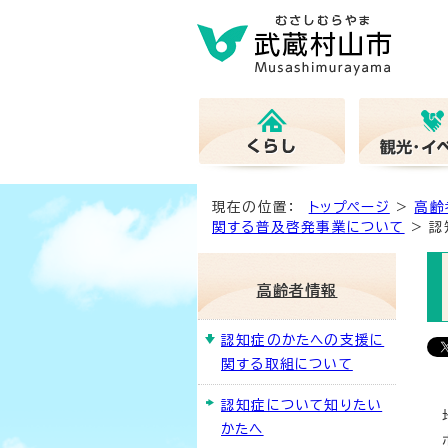
現在の位置：
トップページ
>
高齢
関する普及啓発事業について
> 認
高齢者情報
認知症のかたへの支援に
関する取組について
認知症について知りたい
かたへ