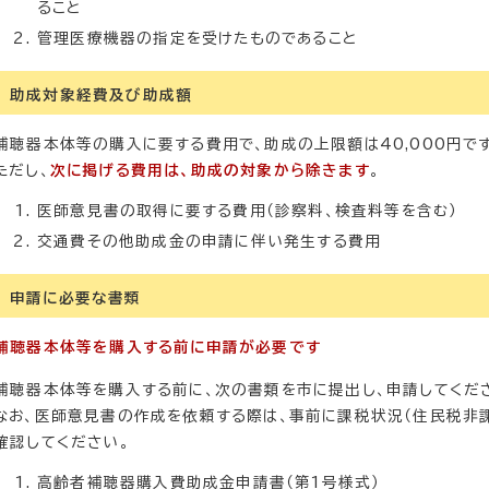
ること
管理医療機器の指定を受けたものであること
助成対象経費及び助成額
補聴器本体等の購入に要する費用で、助成の上限額は40,000円で
ただし、
次に掲げる費用は、助成の対象から除きます
。
医師意見書の取得に要する費用（診察料、検査料等を含む）
交通費その他助成金の申請に伴い発生する費用
申請に必要な書類
補聴器本体等を購入する前に申請が必要です
補聴器本体等を購入する前に、次の書類を市に提出し、申請してくだ
なお、医師意見書の作成を依頼する際は、事前に課税状況（住民税非
確認してください。
高齢者補聴器購入費助成金申請書（第1号様式）