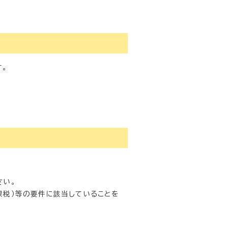
す。
さい。
課税）等の要件に該当していることを