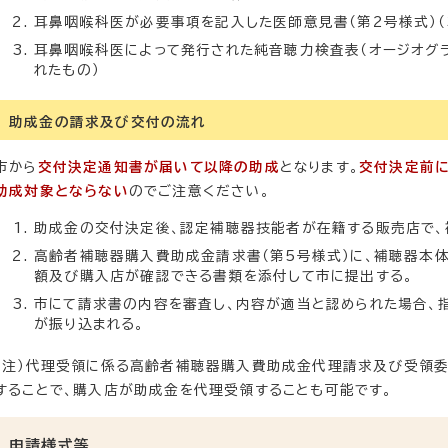
耳鼻咽喉科医が必要事項を記入した医師意見書（第2号様式）（
耳鼻咽喉科医によって発行された純音聴力検査表（オージオグラ
れたもの）
助成金の請求及び交付の流れ
市から
交付決定通知書が届いて以降の助成
となります。
交付
決定前
助成対象とならない
のでご注意ください。
助成金の交付決定後、認定補聴器技能者が在籍する販売店で、
高齢者補聴器購入費助成金請求書（第5号様式）に、補聴器本
額及び購入店が確認できる書類を添付して市に提出する。
市にて請求書の内容を審査し、内容が適当と認められた場合、
が振り込まれる。
（注）代理受領に係る高齢者補聴器購入費助成金代理請求及び受領委
することで、購入店が助成金を代理受領することも可能です。
申請様式等