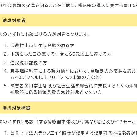
び社会参加の促進を図ることを目的に、補聴器の購入に要する費用の
助成対象者
次のいずれにも該当する方が対象となります。
武蔵村山市に住民登録のある方
申請をした日の属する年度に65歳以上に達する方
住民税非課税の方
耳鼻咽喉科医による聴力検査において、補聴器の必要性を認め
も40デシベル以上70デシベル未満の方など）
障害者の日常生活及び社会生活を総合的に支援するための法律（
補聴器に係る補装具費の支給対象者でない方
助成対象機器
次のいずれにも該当する補聴器本体及び付属品（電池及びイヤモール
公益財団法人テクノエイド協会が認定する認定補聴器技能者が