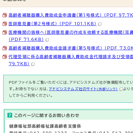
高齢者補聴器購入費助成金申請書（第1号様式） （PDF 97.7K
医師意見書（第2号様式） （PDF 101.1KB）
医療機関の皆様へ（医師意見書の作成を依頼する医療機関（耳鼻
（PDF 71.6KB）
高齢者補聴器購入費助成金請求書（第5号様式） （PDF 73.0K
代理受領に係る高齢者補聴器購入費助成金代理請求及び受領委任
79.7KB）
PDFファイルをご覧いただくには、アドビシステムズ社が無償配布している
す。お持ちでない方は、
アドビシステムズ社のサイト
より
（外部リンク）
してからご利用ください。
このページに関する
お問い合わせ
健康福祉部
高齢福祉課
高齢者支援係