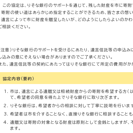
この協定は、りそな銀行のサポートを通じて、残した財産を市に寄附
寄附の使い道はあらかじめ指定することができるため、皆さまの想い
遺言によって市に財産を贈呈したいが、どのようにしたらよいのかわ
ご相談ください。
（注意）りそな銀行のサポートを受けるにあたり、遺言信託等の申込み
し込みの意にそえない場合がありますのでご了承ください。
また、遺言信託等の契約にあたってはりそな銀行にて所定の費用がか
協定内容（要約）
市は、遺言による遺贈又は相続財産からの寄附を希望する方（以
て、希望者の同意を得た上でりそな銀行に取り次ぎます。
りそな銀行は、希望者からの相談に対して丁寧に説明を行いま
希望者は市を介することなく、直接りそな銀行に相談することも
遺贈又は寄附の対象となる財産は原則として金銭としますが、
ます。