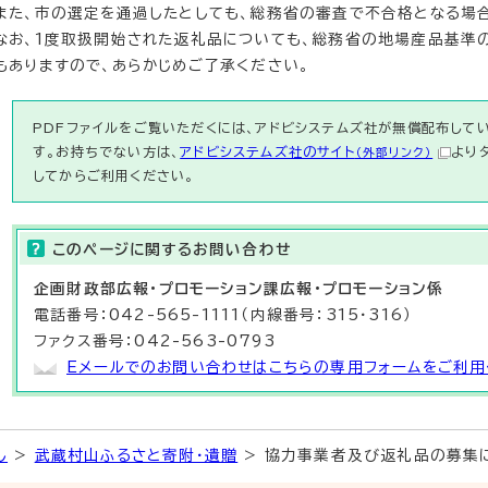
また、市の選定を通過したとしても、総務省の審査で不合格となる場
なお、1度取扱開始された返礼品についても、総務省の地場産品基準
もありますので、あらかじめご了承ください。
PDFファイルをご覧いただくには、アドビシステムズ社が無償配布している
す。お持ちでない方は、
アドビシステムズ社のサイト
より
（外部リンク）
してからご利用ください。
このページに関する
お問い合わせ
企画財政部
広報・プロモーション課
広報・プロモーション係
電話番号：042-565-1111（内線番号：315・316）
ファクス番号：042-563-0793
Eメールでのお問い合わせはこちらの専用フォームをご利用
し
>
武蔵村山ふるさと寄附・遺贈
> 協力事業者及び返礼品の募集