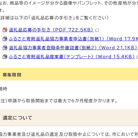
なお、商品等のイメージが分かる画像やパンフレット、その他産地が
す。
（詳細は以下の「返礼品応募の手引き」をご覧ください）
返礼品応募の手引き （PDF 722.5KB）
ふるさと寄附返礼品協力事業者申込書（別紙1） （Word 17.9K
返礼品協力事業者登録条件確認書（別紙2） （Word 21.1KB）
ふるさと寄附返礼品提案書（テンプレート） （Word 15.4KB）
募集期間
随時
（注）申請から取扱開始までは最大で6か月程度かかります。
選定について
協力事業者及び返礼品の選定及び取扱中止については、市において判