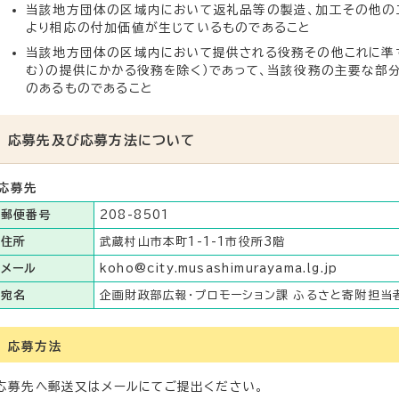
当該地方団体の区域内において返礼品等の製造、加工その他の
より相応の付加価値が生じているものであること
当該地方団体の区域内において提供される役務その他これに準
む）の提供にかかる役務を除く）であって、当該役務の主要な部
のあるものであること
応募先及び応募方法について
応募先
郵便番号
208-8501
住所
武蔵村山市本町1-1-1市役所3階
メール
koho@city.musashimurayama.lg.jp
宛名
企画財政部広報・プロモーション課 ふるさと寄附担当
応募方法
応募先へ郵送又はメールにてご提出ください。