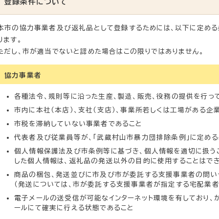
登録条件について
本市の協力事業者及び返礼品として登録するためには、以下に定める
ります。
ただし、市が適当でないと認めた場合はこの限りではありません。
協力事業者
各種法令、規則等に沿った生産、製造、販売、役務の提供を行っ
市内に本社（本店）、支社（支店）、事業所若しくは工場がある企
市税を滞納していない事業者であること
代表者及び従業員等が、「武蔵村山市暴力団排除条例」に定め
個人情報保護法及び市条例等に基づき、個人情報を適切に扱う
した個人情報は、返礼品の発送以外の目的に使用することはでき
商品の梱包、発送並びに市及び市が委託する支援事業者の問い
（発送については、市が委託する支援事業者が指定する宅配業者
電子メールの送受信が可能なインターネット環境を有しており、
ールにて確実に行える状態であること