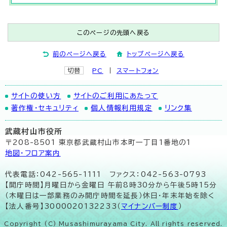
このページの先頭へ戻る
前のページへ戻る
トップページへ戻る
切替
PC
スマートフォン
サイトの使い方
サイトのご利用にあたって
著作権・セキュリティ
個人情報利用規定
リンク集
武蔵村山市役所
〒208-8501 東京都武蔵村山市本町一丁目1番地の1
地図･フロア案内
代表電話：042-565-1111 ファクス：042-563-0793
【開庁時間】月曜日から金曜日 午前8時30分から午後5時15分
（木曜日は一部業務のみ開庁時間を延長）休日・年末年始を除く
【法人番号】3000020132233（
マイナンバー制度
）
Copyright (C) Musashimurayama City. All rights reserved.