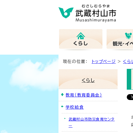
現在の位置：
トップページ
>
くら
くらし
教育（教育委員会）
学校給食
武蔵村山市防災食育センタ
ー