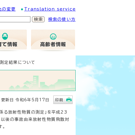
色の変更
Translation service
検索の使い方
測定結果について
新日 令和6年5月17日
印刷
係る放射性物質の測定」を平成23
1日以後の事故由来放射性物質飛散対
す。