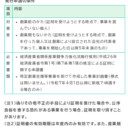
発行申請の条件
項
内容
目
対
創業前のかた（証明を受けようとする時点で、事業を営
象
んでいない個人）
者
創業間もないかた（証明を受けようとする時点で、創業
を行った個人又は創業により設立された会社の代表者
であって、事業を開始した日以降5年未満のもの）
必
経済産業省関係産業競争力強化法施行規則（平成26年
要
経済産業省令第1号）第7条第1項の規定による証明に
書
関する申請書
類
特定創業支援等事業を受けて作成した事業計画書（様式
は問いません。）（令和7年4月1日以降に新規で申請す
る場合のみ）
（注1）偽りその他不正の手段により証明を受けた場合や、公序
良俗を害する恐れがある事業を行う場合、証明を取り消すこと
があります。
（注2）証明書の有効期限は年度内のみ有効です。また、産業競