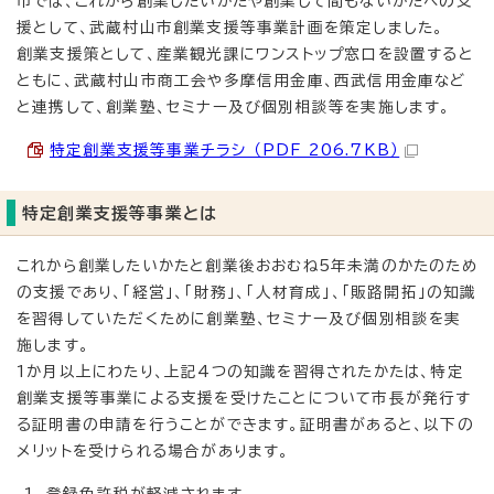
市では、これから創業したいかたや創業して間もないかたへの支
援として、武蔵村山市創業支援等事業計画を策定しました。
創業支援策として、産業観光課にワンストップ窓口を設置すると
ともに、武蔵村山市商工会や多摩信用金庫、西武信用金庫など
と連携して、創業塾、セミナー及び個別相談等を実施します。
特定創業支援等事業チラシ （PDF 206.7KB）
特定創業支援等事業とは
これから創業したいかたと創業後おおむね5年未満のかたのため
の支援であり、「経営」、「財務」、「人材育成」、「販路開拓」の知識
を習得していただくために創業塾、セミナー及び個別相談を実
施します。
1か月以上にわたり、上記4つの知識を習得されたかたは、特定
創業支援等事業による支援を受けたことについて市長が発行す
る証明書の申請を行うことができます。証明書があると、以下の
メリットを受けられる場合があります。