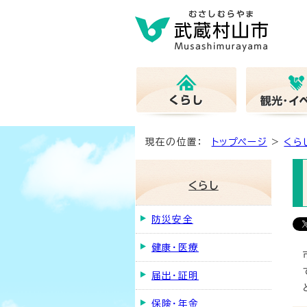
現在の位置：
トップページ
>
くら
くらし
防災安全
健康・医療
届出・証明
保険・年金