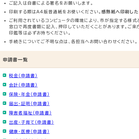
ご記入は自書による署名をお願いします。
印刷する際はA4版普通紙をお使いください。
感熱紙へ印刷した
ご利用されているコンピュータの環境により、市が指定する様式
窓口で再度書類に記入、押印していただくことがあります。ご来
印鑑等は必ずお持ちください。
手続きについてご不明な点は、各担当へお問い合わせください。
申請書一覧
税金（申請書）
会計（申請書）
保険・年金（申請書）
届出・証明（申請書）
障害者福祉（申請書）
出産・子育て（申請書）
健康・医療（申請書）