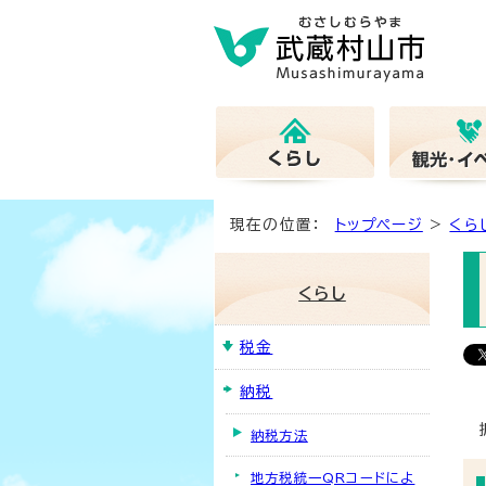
現在の位置：
トップページ
>
くら
くらし
税金
納税
納税方法
地方税統一QRコードによ