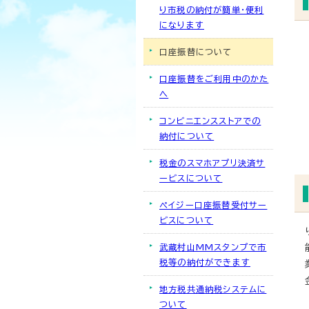
り市税の納付が簡単・便利
になります
口座振替について
口座振替をご利用中のかた
へ
コンビニエンスストアでの
納付について
税金のスマホアプリ決済サ
ービスについて
ペイジー口座振替受付サー
ビスについて
武蔵村山MMスタンプで市
税等の納付ができます
地方税共通納税システムに
ついて