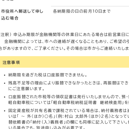
市役所へ郵送して申し
各納期限の日の前月10日まで
込む場合
（注釈） 申込み期限が金融機関等の休業日にあたる場合は前営業日に
金融機関によっては、市への連絡が遅くなることもあり、ご希望の
合がありますので、ご了承ください。その場合は市からご連絡いたしま
注意事項
納期限を過ぎた税は口座振替できません。
残高不足等の理由により振替できなかったときは、再振替はでき
にご注意願います。
口座振替された市税等の領収証書は発行いたしませんので、預・
軽自動車税については「軽自動車税納税証明書 継続検査用」を
固定資産税が共有名義で課税されている場合は、納付義務者は連名
いは「 ～ 外（ほか）○名」（例：村山 太郎外（ほか）2名）とな
替依頼書の「納付（入）義務者」の欄にも同様に記入して下さい
いる場合でも、別途申し込みが必要です。