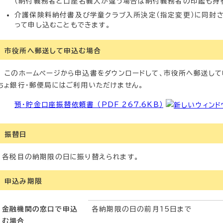
（納付義務者と口座名義人が違う場合は納付義務者の印鑑も持参
介護保険料納付書及び学童クラブ入所決定（指定変更）に同封
って申し込むこともできます。
市役所へ郵送して申込む場合
このホームページから申込書をダウンロードして、市役所へ郵送して
ちょ銀行・郵便局にはご利用いただけません。
預・貯金口座振替依頼書 （PDF 267.6KB）
振替日
各税目の納期限の日に振り替えられます。
申込み期限
金融機関の窓口で申込
各納期限の日の前月15日まで
む場合