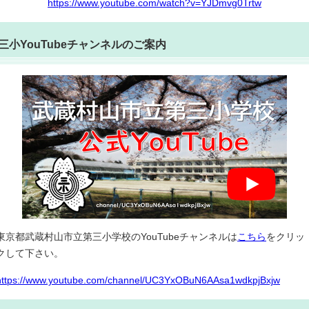
https://www.youtube.com/watch?v=YJDmvg0Trtw
三小YouTubeチャンネルのご案内
東京都武蔵村山市立第三小学校のYouTubeチャンネルは
こちら
をクリッ
クして下さい。
https://www.youtube.com/channel/UC3YxOBuN6AAsa1wdkpjBxjw