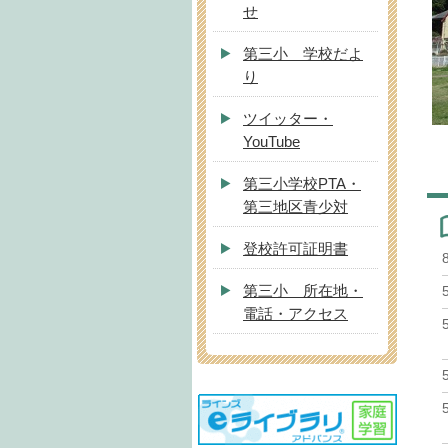
せ
第三小 学校だよ
り
ツイッター・
YouTube
第三小学校PTA・
第三地区青少対
登校許可証明書
第三小 所在地・
電話・アクセス