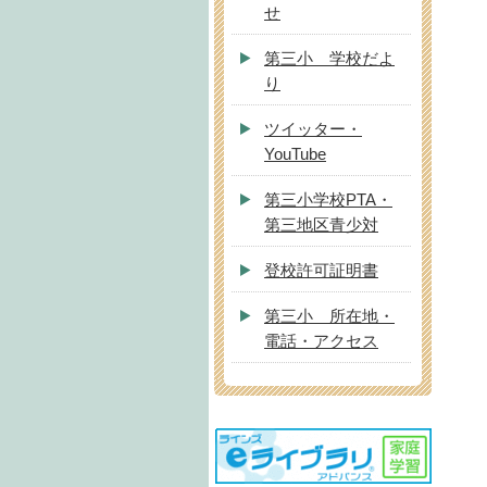
せ
第三小 学校だよ
り
ツイッター・
YouTube
第三小学校PTA・
第三地区青少対
登校許可証明書
第三小 所在地・
電話・アクセス