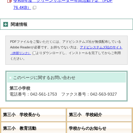
令和8年度 グリーンサポーター年間活動予定 （PDF
76.4KB）
関連情報
PDFファイルをご覧いただくには、アドビシステムズ社が無償配布している
Adobe Readerが必要です。お持ちでない方は、
アドビシステムズ社のサイト
よりダウンロードし、インストールを完了してからご利用
（外部リンク）
ください。
このページに関する
お問い合わせ
第三小学校
電話番号：042-561-1753 ファクス番号：042-563-9327
第三小 学校長から
第三小 学校紹介
第三小 教育活動
学校からのお知らせ