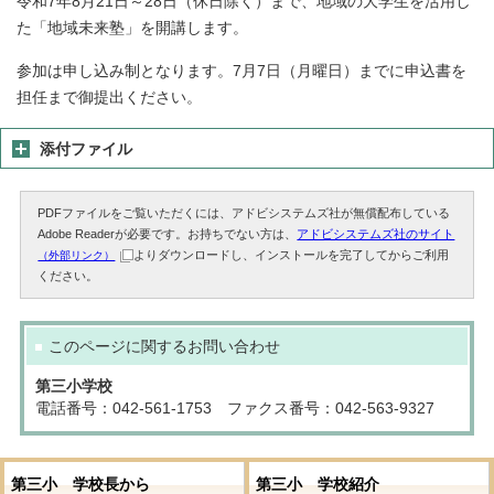
令和7年8月21日～28日（休日除く）まで、地域の大学生を活用し
た「地域未来塾」を開講します。
参加は申し込み制となります。7月7日（月曜日）までに申込書を
担任まで御提出ください。
添付ファイル
PDFファイルをご覧いただくには、アドビシステムズ社が無償配布している
Adobe Readerが必要です。お持ちでない方は、
アドビシステムズ社のサイト
よりダウンロードし、インストールを完了してからご利用
（外部リンク）
ください。
このページに関する
お問い合わせ
第三小学校
電話番号：042-561-1753 ファクス番号：042-563-9327
第三小 学校長から
第三小 学校紹介