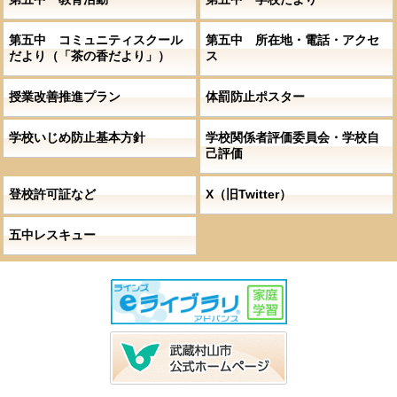
第五中 コミュニティスクール
第五中 所在地・電話・アクセ
だより（「茶の香だより」）
ス
授業改善推進プラン
体罰防止ポスター
学校いじめ防止基本方針
学校関係者評価委員会・学校自
己評価
登校許可証など
X（旧Twitter）
五中レスキュー