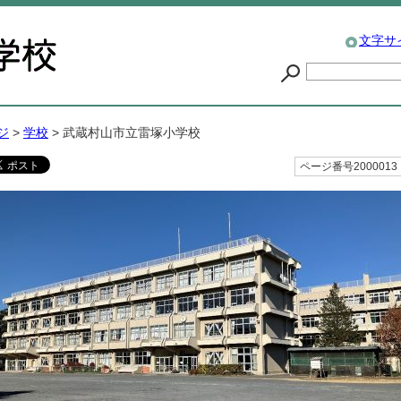
文字サ
ジ
>
学校
> 武蔵村山市立雷塚小学校
ページ番号2000013