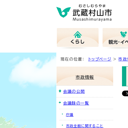
現在の位置：
トップページ
>
市政
市政情報
会議の公開
会議録の一覧
庁議
市政全般に関すること