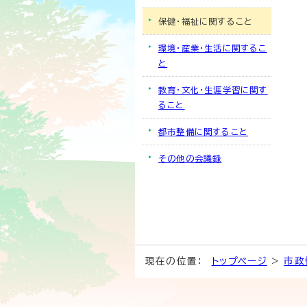
保健・福祉に関すること
環境・産業・生活に関するこ
と
教育・文化・生涯学習に関す
ること
都市整備に関すること
その他の会議録
現在の位置：
トップページ
>
市政