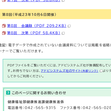
第7回 次第 （PDF 58.8KB）
第8回（平成23年10月6日開催）
第8回 会議録 （PDF 209.2KB）
第8回 次第 （PDF 58.4KB）
注記：
電子データで作成されていない会議資料については掲載を省略
ーナーでご覧いただけます。
PDFファイルをご覧いただくには、アドビシステムズ社が無償配布している
す。お持ちでない方は、
アドビシステムズ社のサイト
より
（外部リンク）
してからご利用ください。
このページに関する
お問い合わせ
健康福祉部
健康推進課健康推進係
電話番号：042-565-9315 ファクス番号：042-565-02