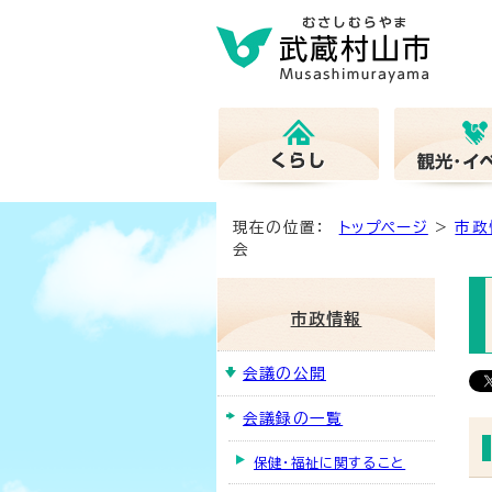
現在の位置：
トップページ
>
市政
会
市政情報
会議の公開
会議録の一覧
保健・福祉に関すること