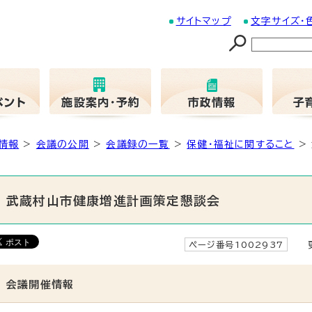
サイトマップ
文字サイズ・
情報
>
会議の公開
>
会議録の一覧
>
保健・福祉に関すること
>
武蔵村山市健康増進計画策定懇談会
ページ番号1002937
更
会議開催情報