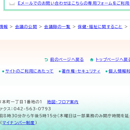
Eメールでのお問い合わせはこちらの専用フォームをご利用
情報
>
会議の公開
>
会議録の一覧
>
保健・福祉に関すること
>
前のページへ戻る
トップページへ戻
サイトのご利用にあたって
著作権・セキュリティ
個人情報
山市本町一丁目1番地の1
地図･フロア案内
ァクス：042-563-0793
午前8時30分から午後5時15分（木曜日は一部業務のみ開庁時間を延
（
マイナンバー制度
）