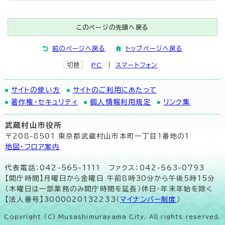
このページの先頭へ戻る
前のページへ戻る
トップページへ戻る
切替
PC
スマートフォン
サイトの使い方
サイトのご利用にあたって
著作権・セキュリティ
個人情報利用規定
リンク集
武蔵村山市役所
〒208-8501 東京都武蔵村山市本町一丁目1番地の1
地図･フロア案内
代表電話：042-565-1111 ファクス：042-563-0793
【開庁時間】月曜日から金曜日 午前8時30分から午後5時15分
（木曜日は一部業務のみ開庁時間を延長）休日・年末年始を除く
【法人番号】3000020132233（
マイナンバー制度
）
Copyright (C) Musashimurayama City. All rights reserved.