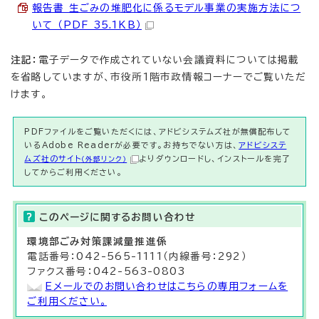
報告書 生ごみの堆肥化に係るモデル事業の実施方法につ
いて （PDF 35.1KB）
注記：
電子データで作成されていない会議資料については掲載
を省略していますが、市役所1階市政情報コーナーでご覧いただ
けます。
PDFファイルをご覧いただくには、アドビシステムズ社が無償配布して
いるAdobe Readerが必要です。お持ちでない方は、
アドビシステ
ムズ社のサイト
よりダウンロードし、インストールを完了
（外部リンク）
してからご利用ください。
このページに関する
お問い合わせ
環境部
ごみ対策課
減量推進係
電話番号：042-565-1111（内線番号：292）
ファクス番号：042-563-0803
Eメールでのお問い合わせはこちらの専用フォームを
ご利用ください。