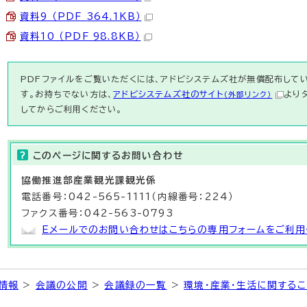
資料9 （PDF 364.1KB）
資料10 （PDF 98.8KB）
PDFファイルをご覧いただくには、アドビシステムズ社が無償配布している
す。お持ちでない方は、
アドビシステムズ社のサイト
より
（外部リンク）
してからご利用ください。
このページに関する
お問い合わせ
協働推進部
産業観光課観光
係
電話番号：042-565-1111（内線番号：224）
ファクス番号：042-563-0793
Eメールでのお問い合わせはこちらの専用フォームをご利用
情報
>
会議の公開
>
会議録の一覧
>
環境・産業・生活に関するこ