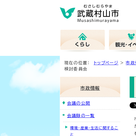
現在の位置：
トップページ
>
市政
検討委員会
市政情報
会議の公開
会議録の一覧
環境・産業・生活に関するこ
と