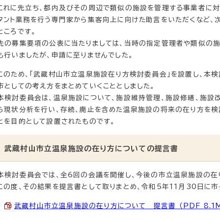
これに先立ち、都内及びその周辺で類似の施設を管理する事業者に
タント業務を行う専門家から集客向上に向けた助言をいただくなど、
ところです。
先の募集要項の公表に当たりましては、当時の指定管理者や類似の
も行いましたが、申請に至りませんでした。
このため、「武蔵村山市立温泉施設在り方検討委員会」を設置し、本
市としての考え方をまとめていくこととしました。
本検討委員会は、温泉施設について、施設維持管理、施設修繕、施設
ら現状分析を行い、存続、廃止を含めた温泉施設の将来の在り方を検
とを目的として設置されたものです。
武蔵村山市立温泉施設の在り方についての提言書
本検討委員会では、全6回の会議を開催し、今後の市立温泉施設の在
この度、その結果を提言書として取りまとめ、令和5年11月30日に市
武蔵村山市立温泉施設の在り方について 提言書 （PDF 8.1M