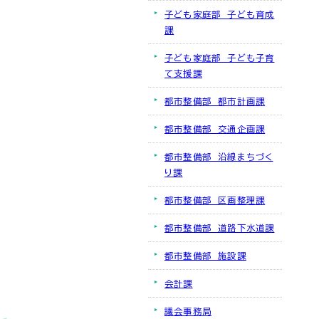
子ども家庭部 子ども育成
課
子ども家庭部 子ども子育
て支援課
都市整備部 都市計画課
都市整備部 交通企画課
都市整備部 沿線まちづく
り課
都市整備部 区画整理課
都市整備部 道路下水道課
都市整備部 施設課
会計課
議会事務局