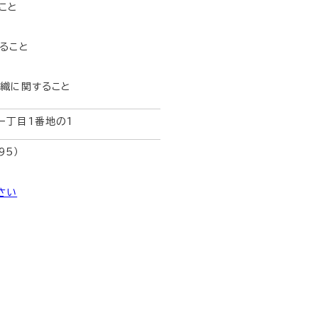
こと
ること
織に関すること
一丁目1番地の1
95）
さい