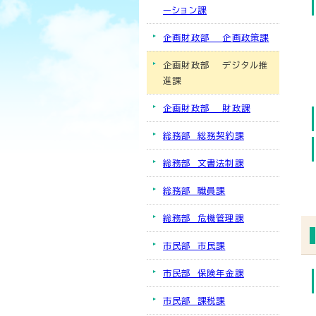
ーション課
企画財政部 企画政策課
企画財政部 デジタル推
進課
企画財政部 財政課
総務部 総務契約課
総務部 文書法制課
総務部 職員課
総務部 危機管理課
市民部 市民課
市民部 保険年金課
市民部 課税課