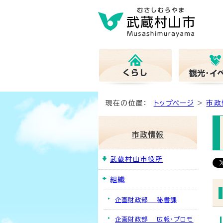
現在の位置：
トップページ
>
市政
市政情報
武蔵村山市役所
組織
企画財政部 秘書課
企画財政部 広報・プロモ