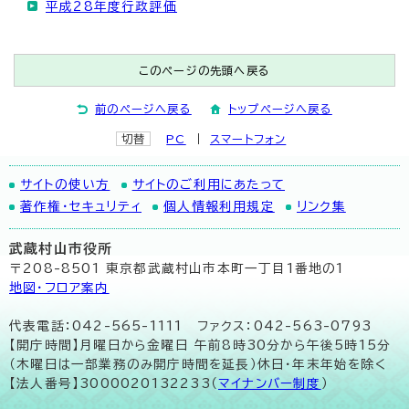
平成28年度行政評価
このページの先頭へ戻る
前のページへ戻る
トップページへ戻る
切替
PC
スマートフォン
サイトの使い方
サイトのご利用にあたって
著作権・セキュリティ
個人情報利用規定
リンク集
武蔵村山市役所
〒208-8501 東京都武蔵村山市本町一丁目1番地の1
地図･フロア案内
代表電話：042-565-1111 ファクス：042-563-0793
【開庁時間】月曜日から金曜日 午前8時30分から午後5時15分
（木曜日は一部業務のみ開庁時間を延長）休日・年末年始を除く
【法人番号】3000020132233（
マイナンバー制度
）