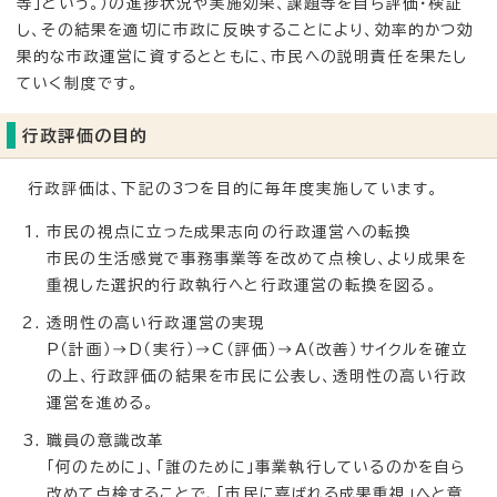
等」という。）の進捗状況や実施効果、課題等を自ら評価・検証
し、その結果を適切に市政に反映することにより、効率的かつ効
果的な市政運営に資するとともに、市民への説明責任を果たし
ていく制度です。
行政評価の目的
行政評価は、下記の3つを目的に毎年度実施しています。
市民の視点に立った成果志向の行政運営への転換
市民の生活感覚で事務事業等を改めて点検し、より成果を
重視した選択的行政執行へと行政運営の転換を図る。
透明性の高い行政運営の実現
P（計画）→D（実行）→C（評価）→A（改善）サイクルを確立
の上、行政評価の結果を市民に公表し、透明性の高い行政
運営を進める。
職員の意識改革
「何のために」、「誰のために」事業執行しているのかを自ら
改めて点検することで、「市民に喜ばれる成果重視」へと意