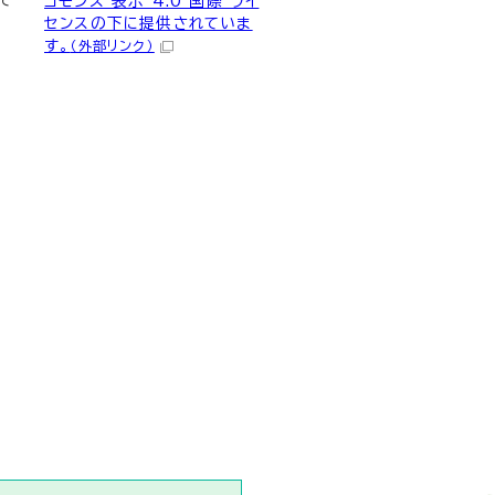
て
コモンズ 表示 4.0 国際 ライ
センスの下に提供されていま
す。
（外部リンク）