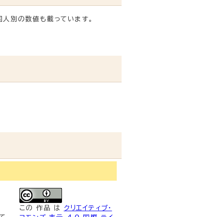
国人別の数値も載っています。
この
作品
は
クリエイティブ・