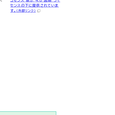
て
コモンズ 表示 4.0 国際 ライ
センスの下に提供されていま
す。
（外部リンク）