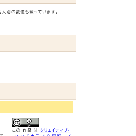
国人別の数値も載っています。
この
作品
は
クリエイティブ・