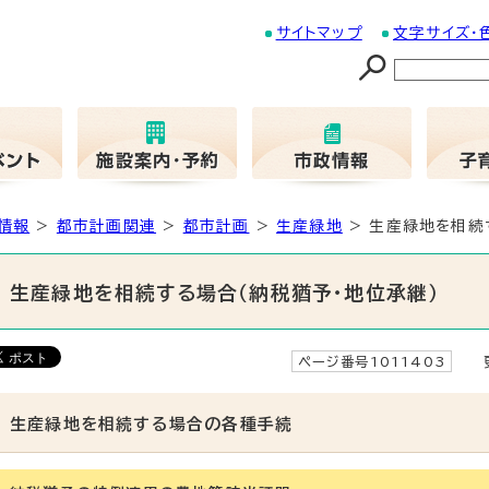
サイトマップ
文字サイズ・
情報
>
都市計画関連
>
都市計画
>
生産緑地
> 生産緑地を相続
生産緑地を相続する場合（納税猶予・地位承継）
ページ番号1011403
更
生産緑地を相続する場合の各種手続