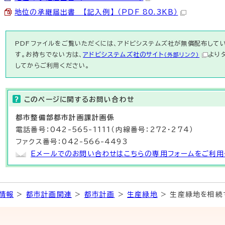
地位の承継届出書 【記入例】 （PDF 80.3KB）
PDFファイルをご覧いただくには、アドビシステムズ社が無償配布している
す。お持ちでない方は、
アドビシステムズ社のサイト
より
（外部リンク）
してからご利用ください。
このページに関する
お問い合わせ
都市整備部
都市計画課
計画係
電話番号：042-565-1111（内線番号：272・274）
ファクス番号：042-566-4493
Eメールでのお問い合わせはこちらの専用フォームをご利用
情報
>
都市計画関連
>
都市計画
>
生産緑地
> 生産緑地を相続