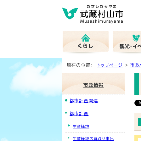
現在の位置：
トップページ
>
市政
市政情報
都市計画関連
都市計画
生産緑地
生産緑地の買取り申出