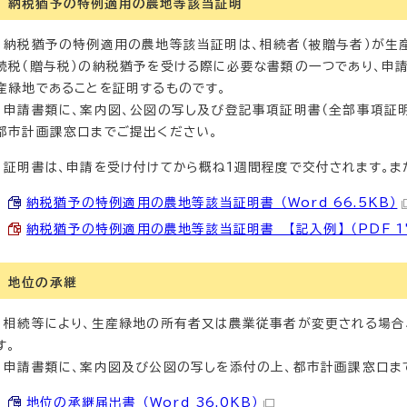
納税猶予の特例適用の農地等該当証明
納税猶予の特例適用の農地等該当証明は、相続者（被贈与者）が生
続税（贈与税）の納税猶予を受ける際に必要な書類の一つであり、申
産緑地であることを証明するものです。
申請書類に、案内図、公図の写し及び登記事項証明書（全部事項証明
都市計画課窓口までご提出ください。
証明書は、申請を受け付けてから概ね1週間程度で交付されます。また
納税猶予の特例適用の農地等該当証明書 （Word 66.5KB）
納税猶予の特例適用の農地等該当証明書 【記入例】 （PDF 17
地位の承継
相続等により、生産緑地の所有者又は農業従事者が変更される場合
す。
申請書類に、案内図及び公図の写しを添付の上、都市計画課窓口ま
地位の承継届出書 （Word 36.0KB）