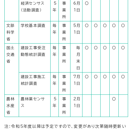
経済センサス
5
事
6月
〇
（活動調査）
年
業
1日
所
文部
学校基本調査
毎
事
5月
〇
〇
〇
〇
〇
科学
年
業
1日
省
所
国土
建設工事受注
毎
事
毎
〇
〇
〇
〇
〇
交通
動態統計調査
年
業
月
省
所
末
日
建設工事施工
毎
事
7月
〇
〇
〇
〇
〇
統計調査
年
業
1日
所
農林
農林業センサ
5
事
2月
〇
水産
ス
年
業
1日
省
所
注：令和5年度以降は予定ですので、変更があり次第随時更新い