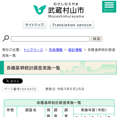
メニュー
サイトマップ
Translation service
現在の位置：
トップページ
>
市政情報
>
統計情報
> 各種基幹統計調査
実施一覧
各種基幹統計調査実施一覧
ページ番号1008472
更新日 令和5年6月26日
各種基幹統計調査実施一覧
所管
調査名
周
調
調
実施年度（令和）
期
査
査