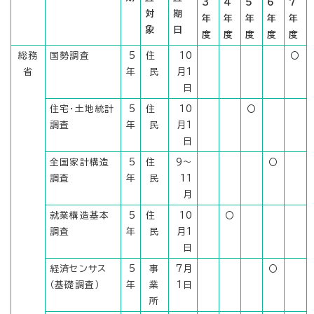
3
4
5
6
7
対
期
年
年
年
年
年
象
日
度
度
度
度
度
総務
国勢調査
5
住
10
〇
省
年
民
月1
日
住宅・土地統計
5
住
10
〇
調査
年
民
月1
日
全国家計構造
5
住
9～
〇
調査
年
民
11
月
就業構造基本
5
住
10
〇
調査
年
民
月1
日
経済センサス
5
事
7月
〇
（基礎調査）
年
業
1日
所