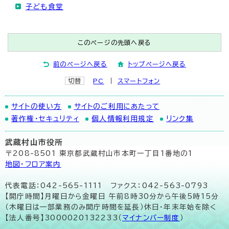
子ども食堂
このページの先頭へ戻る
前のページへ戻る
トップページへ戻る
切替
PC
スマートフォン
サイトの使い方
サイトのご利用にあたって
著作権・セキュリティ
個人情報利用規定
リンク集
武蔵村山市役所
〒208-8501 東京都武蔵村山市本町一丁目1番地の1
地図･フロア案内
代表電話：042-565-1111 ファクス：042-563-0793
【開庁時間】月曜日から金曜日 午前8時30分から午後5時15分
（木曜日は一部業務のみ開庁時間を延長）休日・年末年始を除く
【法人番号】3000020132233（
マイナンバー制度
）