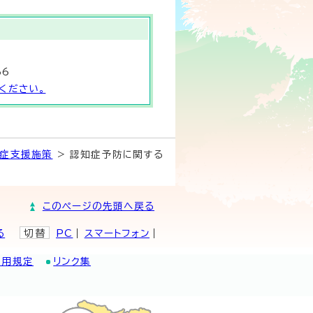
66
ください。
症支援施策
> 認知症予防に関する
このページの先頭へ戻る
る
切替
PC
スマートフォン
利用規定
リンク集