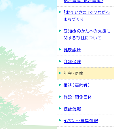
総合事業（総合事業）
「お互いさま」でつながる
まちづくり
認知症のかたへの支援に
関する取組について
健康診断
介護保険
年金・医療
相談（高齢者）
施設・関係団体
統計情報
イベント・募集情報