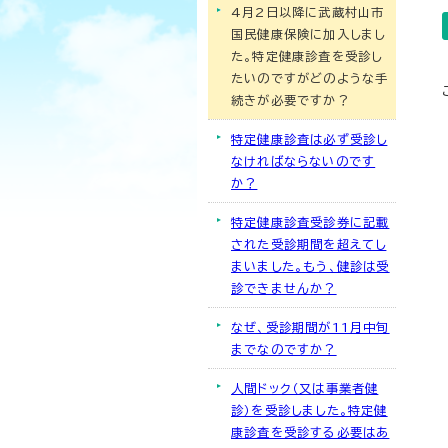
4月2日以降に武蔵村山市
国民健康保険に加入しまし
た。特定健康診査を受診し
たいのですがどのような手
続きが必要ですか？
特定健康診査は必ず受診し
なければならないのです
か？
特定健康診査受診券に記載
された受診期間を超えてし
まいました。もう、健診は受
診できませんか？
なぜ、受診期間が11月中旬
までなのですか？
人間ドック（又は事業者健
診）を受診しました。特定健
康診査を受診する必要はあ