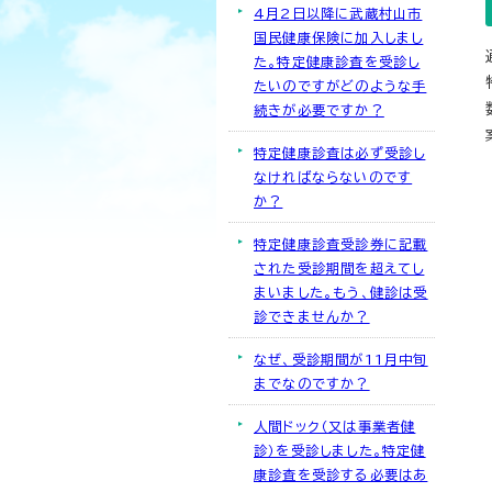
4月2日以降に武蔵村山市
国民健康保険に加入しまし
た。特定健康診査を受診し
たいのですがどのような手
続きが必要ですか？
特定健康診査は必ず受診し
なければならないのです
か？
特定健康診査受診券に記載
された受診期間を超えてし
まいました。もう、健診は受
診できませんか？
なぜ、受診期間が11月中旬
までなのですか？
人間ドック（又は事業者健
診）を受診しました。特定健
康診査を受診する必要はあ