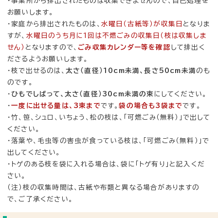
・事業所から排出されたものは収集できませんので、自己処理を
お願いします。
・家庭から排出されたものは、
水曜日（古紙等）が収集日
となりま
すが、
水曜日のうち月に1回は不燃ごみの収集日（枝は収集しま
せん）
となりますので、
ごみ収集カレンダー等を確認
して排出く
ださるようお願いします。
・枝で出せるのは、
太さ（直径）10cm未満、長さ50cm未満
のも
のです。
・
ひもでしばって、太さ（直径）30cm未満の束
にしてください。
・
一度に出せる量は、
3
束まで
です。
袋の場合も3袋まで
です。
・竹、笹、シュロ、いちょう、松の枝は、「可燃ごみ（無料）」で出して
ください。
・落葉や、毛虫等の害虫が食っている枝は、「可燃ごみ（無料）」で
出してください。
・トゲのある枝を袋に入れる場合は、袋に「トゲ有り」と記入くだ
さい。
（注）枝の収集時間は、古紙や布類と異なる場合がありますの
で、ご了承ください。