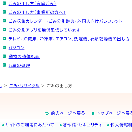
ごみの出し方（家庭ごみ）
ごみの出し方（事業所の方へ）
ごみ収集カレンダー・ごみ分別辞典・外国人向けパンフレット
ごみ分別アプリを無償配信しています
テレビ、冷蔵庫、冷凍庫、エアコン、洗濯機、衣類乾燥機の出し方
パソコン
動物の遺体処理
し尿の処理
し
>
ごみ・リサイクル
> ごみの出し方
前のページへ戻る
トップページへ戻
サイトのご利用にあたって
著作権・セキュリティ
個人情報