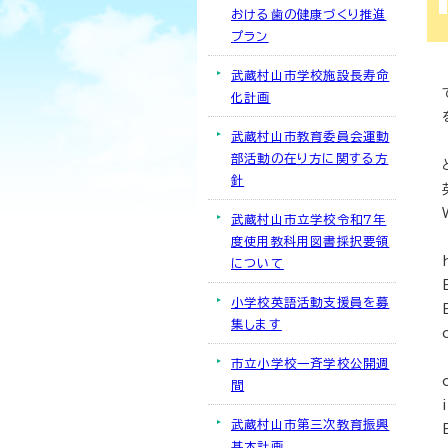
おける歯の健康づくり推進
プラン
武蔵村山市学校施設長寿命
化計画
武蔵村山市教育委員会運動
部活動の在り方に関する方
針
武蔵村山市立学校令和7年
度使用教科用図書採択要領
について
小学校英語活動支援員を募
集します
市立小学校一斉学校公開週
間
武蔵村山市第三次教育振興
基本計画