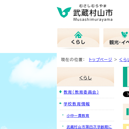
現在の位置：
トップページ
>
くら
くらし
教育（教育委員会）
学校教育情報
小中一貫教育
武蔵村山市第四次学齢期に