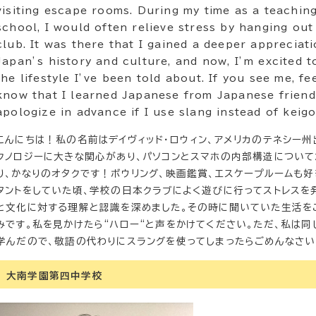
visiting escape rooms. During my time as a teaching
school, I would often relieve stress by hanging ou
club. It was there that I gained a deeper appreciat
Japan’s history and culture, and now, I’m excited t
the lifestyle I’ve been told about. If you see me, fee
know that I learned Japanese from Japanese friend
apologize in advance if I use slang instead of keigo
こんにちは！私の名前はデイヴィッド・ロウィン、アメリカのテネシー
クノロジーに大きな関心があり、パソコンとスマホの内部構造についてか
り、かなりのオタクです！ボウリング、映画鑑賞、エスケープルームも好
タントをしていた頃、学校の日本クラブによく遊びに行ってストレスを
と文化に対する理解と認識を深めました。その時に聞いていた生活を
みです。私を見かけたら“ハロー“と声をかけてください。ただ、私は
学んだので、敬語の代わりにスラングを使ってしまったらごめんなさ
大南学園第四中学校