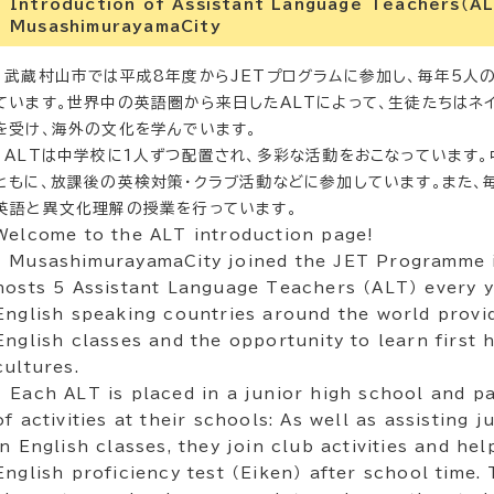
Introduction of Assistant Language Teachers（A
MusashimurayamaCity
武蔵村山市では平成8年度からJETプログラムに参加し、毎年5人の
ています。世界中の英語圏から来日したALTによって、生徒たちはネ
を受け、海外の文化を学んでいます。
ALTは中学校に1人ずつ配置され、多彩な活動をおこなっています
ともに、放課後の英検対策・クラブ活動などに参加しています。また、
英語と異文化理解の授業を行っています。
Welcome to the ALT introduction page!
MusashimurayamaCity joined the JET Programme i
hosts 5 Assistant Language Teachers （ALT） every 
English speaking countries around the world provid
English classes and the opportunity to learn first 
cultures.
Each ALT is placed in a junior high school and par
of activities at their schools: As well as assisting 
in English classes, they join club activities and he
English proficiency test （Eiken） after school time. 