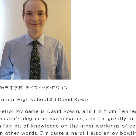
第三中学校：デイヴィッド・ロウィン
Junior High school#3:David Rowin
Hello! My name is David Rowin, and I’m from Tennes
master’s degree in mathematics, and I’m greatly in
a fair bit of knowledge on the inner workings of 
in other words, I’m quite a nerd! I also enjoy bowl