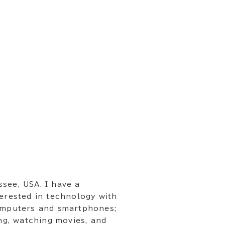
see, USA. I have a
terested in technology with
computers and smartphones;
ing, watching movies, and