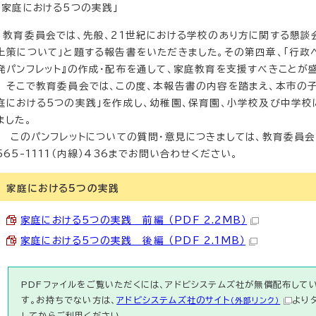
「家庭における5つの実践」
教育委員会では、先般、21世紀における学校のあり方に関する懇談
上策について」と題する報告書をいただきました。その第四章、「行政
発パンフレット』の作成・配布を通して、家庭教育を支援すべきことが
そこで教育委員会では、この度、本報告書の内容を踏まえ、本市の子
庭における5つの実践」を作成し、幼稚園、保育園、小学校及び中学
ました。
このパンフレットについての質問・意見につきましては、教育委員会
565-1111（内線）436までお問い合わせください。
家庭における5つの実践
家庭における5つの実践 前編 （PDF 2.2MB）
家庭における5つの実践 後編 （PDF 2.1MB）
PDFファイルをご覧いただくには、アドビシステムズ社が無償配布している
す。お持ちでない方は、
アドビシステムズ社のサイト
より
（外部リンク）
してからご利用ください。