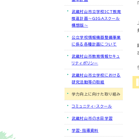
武蔵村山市立学校ICT教育
推進計画～GIGAスクール
構想版～
公立学校情報機器整備事業
に係る各種計画について
武蔵村山市教育情報セキュ
リティポリシー
武蔵村山市立学校における
研究活動等の取組
学力向上に向けた取り組み
コミュニティ・スクール
武蔵村山市の水田学習
学習・指導資料