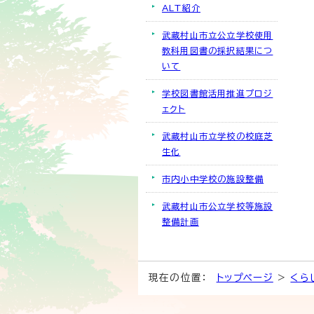
ALT紹介
武蔵村山市立公立学校使用
教科用図書の採択結果につ
いて
学校図書館活用推進プロジ
ェクト
武蔵村山市立学校の校庭芝
生化
市内小中学校の施設整備
武蔵村山市公立学校等施設
整備計画
現在の位置：
トップページ
>
くら