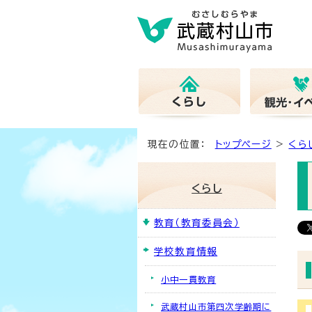
現在の位置：
トップページ
>
くら
くらし
教育（教育委員会）
学校教育情報
小中一貫教育
武蔵村山市第四次学齢期に