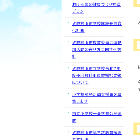
おける歯の健康づくり推進
プラン
武蔵村山市学校施設長寿命
化計画
武蔵村山市教育委員会運動
部活動の在り方に関する方
針
武蔵村山市立学校令和7年
度使用教科用図書採択要領
について
小学校英語活動支援員を募
集します
市立小学校一斉学校公開週
間
武蔵村山市第三次教育振興
基本計画