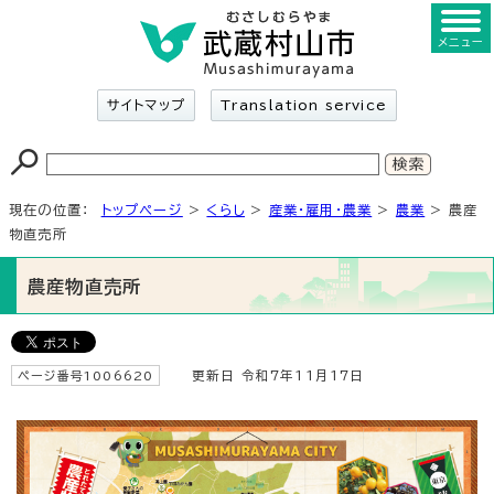
メニュー
サイトマップ
Translation service
現在の位置：
トップページ
>
くらし
>
産業・雇用・農業
>
農業
> 農産
物直売所
農産物直売所
ページ番号1006620
更新日 令和7年11月17日