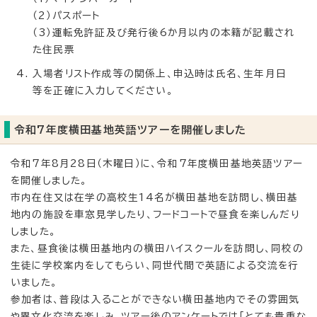
（2）パスポート
（3）運転免許証及び発行後6か月以内の本籍が記載され
た住民票
入場者リスト作成等の関係上、申込時は氏名、生年月日
等を正確に入力してください。
令和7年度横田基地英語ツアーを開催しました
令和7年8月28日（木曜日）に、令和7年度横田基地英語ツアー
を開催しました。
市内在住又は在学の高校生14名が横田基地を訪問し、横田基
地内の施設を車窓見学したり、フードコートで昼食を楽しんだり
しました。
また、昼食後は横田基地内の横田ハイスクールを訪問し、同校の
生徒に学校案内をしてもらい、同世代間で英語による交流を行
いました。
参加者は、普段は入ることができない横田基地内でその雰囲気
や異文化交流を楽しみ、ツアー後のアンケートでは「とても貴重な